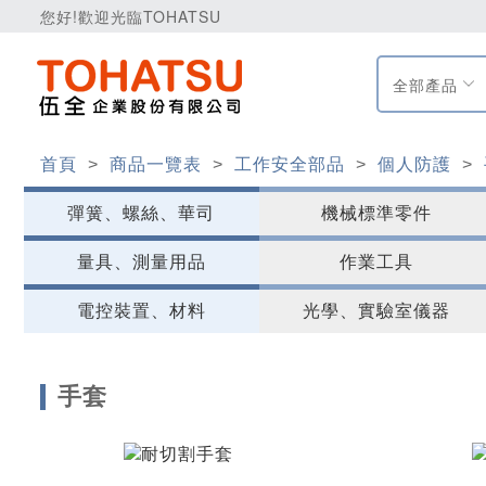
您好!歡迎光臨TOHATSU
全部產品
首頁
>
商品一覽表
>
工作安全部品
>
個人防護
>
彈簧、螺絲、華司
機械標準零件
量具、測量用品
作業工具
電控裝置、材料
光學、實驗室儀器
手套