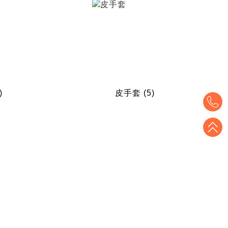
)
皮手套
(5)
T
T