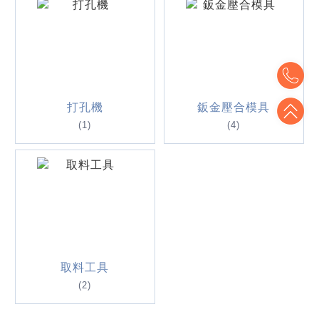
To
To
打孔機
鈑金壓合模具
(1)
(4)
取料工具
(2)