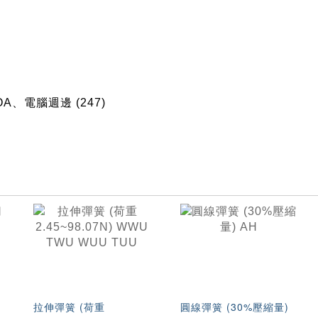
OA、電腦週邊
(247)
專
拉伸彈簧 (荷重
圓線彈簧 (30%壓縮量)