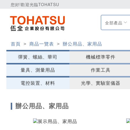
您好!歡迎光臨TOHATSU
全部產品
首頁
>
商品一覽表
>
辦公用品、家用品
彈簧、螺絲、華司
機械標準零件
量具、測量用品
作業工具
電控裝置、材料
光學、實驗室儀器
辦公用品、家用品