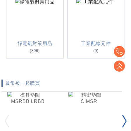
靜電氣對策用品
工業配線元件
To
(306)
(9)
To
最常被一起購買