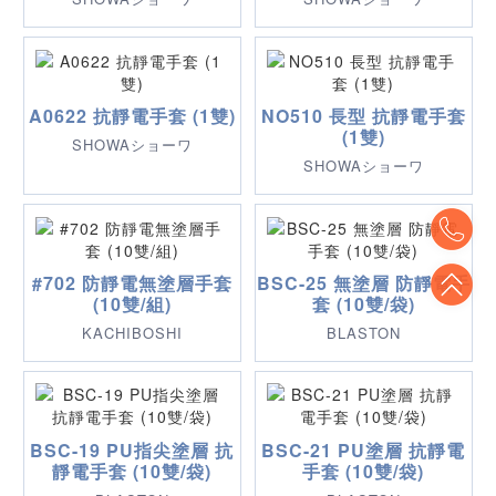
A0622 抗靜電手套 (1雙)
NO510 長型 抗靜電手套
(1雙)
SHOWAショーワ
SHOWAショーワ
To
To
#702 防靜電無塗層手套
BSC-25 無塗層 防靜電手
(10雙/組)
套 (10雙/袋)
KACHIBOSHI
BLASTON
BSC-19 PU指尖塗層 抗
BSC-21 PU塗層 抗靜電
靜電手套 (10雙/袋)
手套 (10雙/袋)