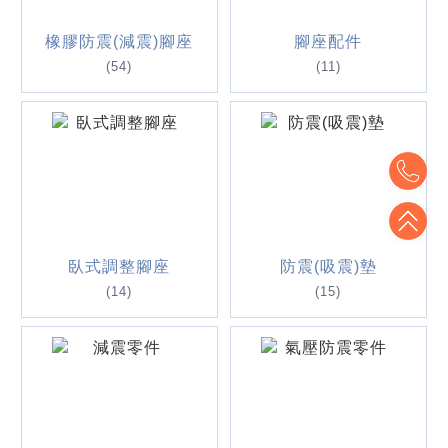
橡膠防震(減震)腳座
腳座配件
(54)
(11)
To
To
臥式調整腳座
防震(吸震)墊
(14)
(15)