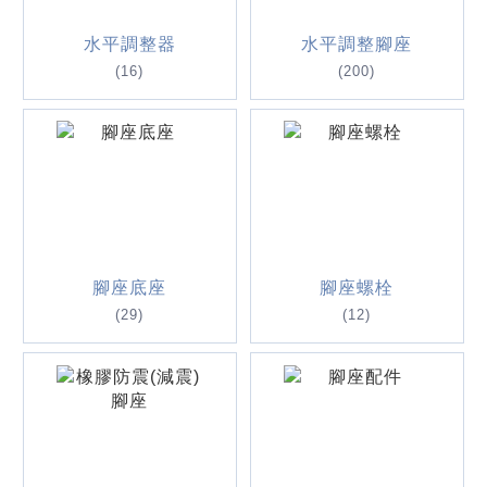
齊，縮短機器設置時間●快速重新調整：基礎移
動或材料收縮時可迅速調整。 品質保證●優質材
水平調整器
水平調整腳座
料：所有承重和可移動部件均為高品質灰鑄鐵製
(16)
(200)
成●耐用處理：部件經過二硫化鉬處理，確保持
久耐用。 效率提升●容許荷重範圍：20-200KN
●地錨螺栓(配件)調整範圍可達600mm●延長桿
(配件)調整範圍可達3000mm●靈活調整：可採
用鬆動方式或不同固定裝置進行調整※臥式調整
腳座符合所有行業標準，是精確機器對齊和調整
的必備工具，能有效提升機器的穩定性和操作效
率
腳座底座
腳座螺栓
(29)
(12)