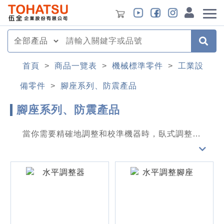
首頁
>
商品一覽表
>
機械標準零件
>
工業設
備零件
>
腳座系列、防震產品
腳座系列、防震產品
當你需要精確地調整和校準機器時，臥式調整腳
座就是你的最佳選擇。 臥式調整腳座是一種專
為機器對齊和調整設計的工具，旨在提高機器的
穩定性和操作效率。傳統的調整方式存在螺紋變
形和壓力過大的問題，導致機器震動和產品品質
不穩定。為解決這些問題，臥式調整腳座採用螺
栓提供動力和斜面支撐重量的設計，顯著提升了
精密度和穩定性。 主要特點●操作簡便：設計易
於使用，操作人員上手快●精確調整：能精準對