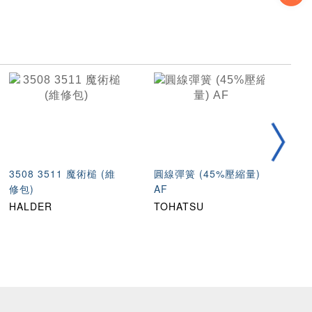
3508 3511 魔術槌 (維
圓線彈簧 (45%壓縮量)
不
修包)
AF
縮
HALDER
TOHATSU
T