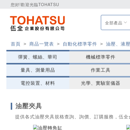
您好!歡迎光臨TOHATSU
全部產品
首頁
>
商品一覽表
>
自動化標準零件
>
油壓、液
彈簧、螺絲、華司
機械標準零件
量具、測量用品
作業工具
電控裝置、材料
光學、實驗室儀器
油壓夾具
提供各式油壓夾具規格查詢、詢價、訂購服務，伍全