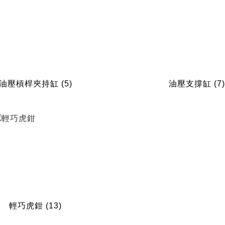
油壓槓桿夾持缸
(5)
油壓支撐缸
(7
輕巧虎鉗
(13)