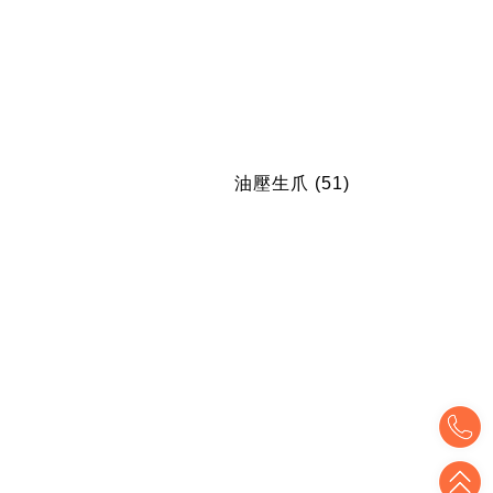
)
油壓生爪
(51)
T
T