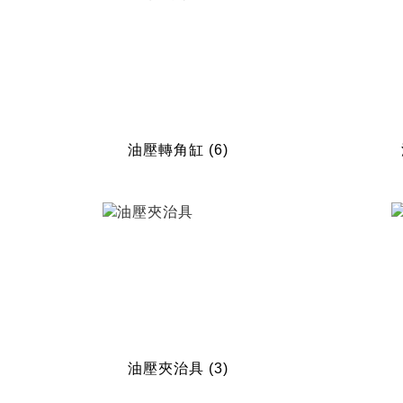
油壓轉角缸
(6)
油壓夾治具
(3)