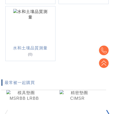
To
水和土壤品質測量
(0)
To
最常被一起購買