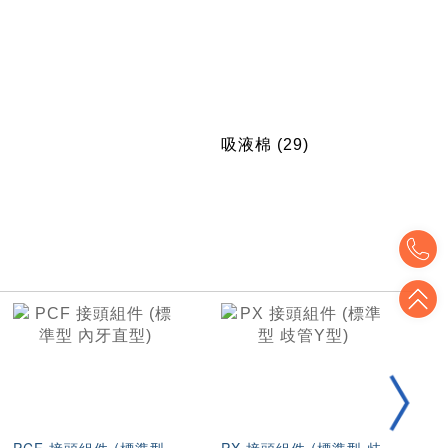
吸液棉
(29)
T
T