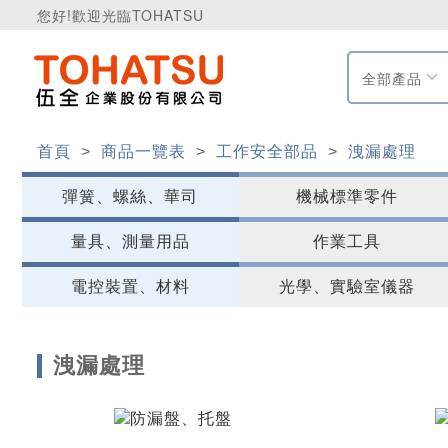
您好!歡迎光臨TOHATSU
全部產品
首頁
>
商品一覽表
>
工作安全部品
>
洩漏處理
彈簧、螺絲、華司
機械標準零件
量具、測量用品
作業工具
電控裝置、材料
光學、實驗室儀器
洩漏處理