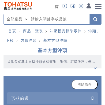
首頁
商品一覽表
沖壓模具標準零件
沖頭、
>
>
>
下模
方形沖頭
基本方型沖頭
>
>
基本方型沖頭
提供各式基本方型沖頭規格查詢、詢價、訂購服務，伍全
企業深耕模具產業多年，秉持著優質品質、合理價格、多
元產品、快速交貨的精神，提供您高品質的基本方型沖頭
產品
清除條件
形狀篩選