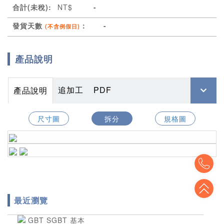
合計(未稅):
NT$
-
發貨天數
：
-
(不含例假日)
產品說明
追加工
PDF
產品說明
尺寸圖
拆分
規格圖
To
To
最近瀏覽