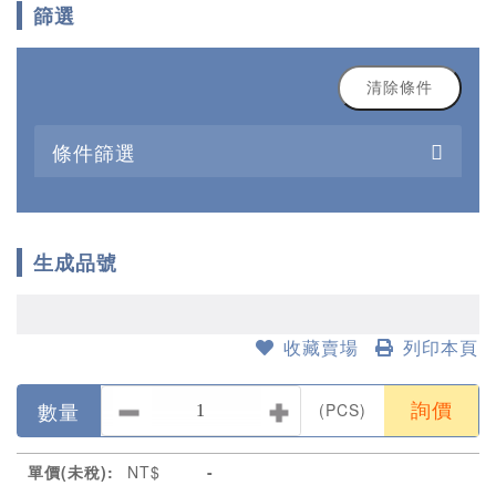
篩選
清除條件
條件篩選
生成品號
收藏賣場
列印本頁
數量
(PCS)
詢價
單價(未稅):
NT$
-