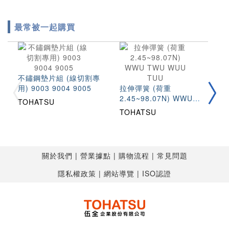
最常被一起購買
不鏽鋼墊片組 (線切割專
圓
用) 9003 9004 9005
拉伸彈簧 (荷重
(
2.45~98.07N) WWU
S
TOHATSU
T
TWU WUU TUU
TOHATSU
關於我們
營業據點
購物流程
常見問題
隱私權政策
網站導覽
ISO認證