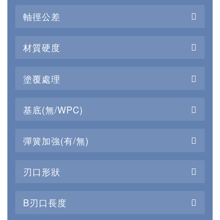
軸徑公差
材質硬度
塗覆處理
基底(無/WPC)
彈簧加強(有/無)
刃口形狀
B刃口長度