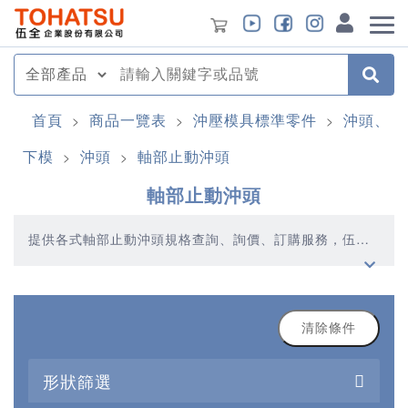
首頁
商品一覽表
沖壓模具標準零件
沖頭、
>
>
>
下模
沖頭
軸部止動沖頭
>
>
軸部止動沖頭
提供各式軸部止動沖頭規格查詢、詢價、訂購服務，伍全
企業深耕模具產業多年，秉持著優質品質、合理價格、多
元產品、快速交貨的精神，提供您高品質的軸部止動沖頭
產品
清除條件
形狀篩選