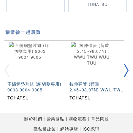
TOHATSU
最常被一起購買
不鏽鋼墊片組 (線切割專用)
拉伸彈簧 (荷重
9003 9004 9005
2.45~98.07N) WWU TWU
WUU TUU
TOHATSU
TOHATSU
關於我們
營業據點
購物流程
常見問題
隱私權政策
網站導覽
ISO認證