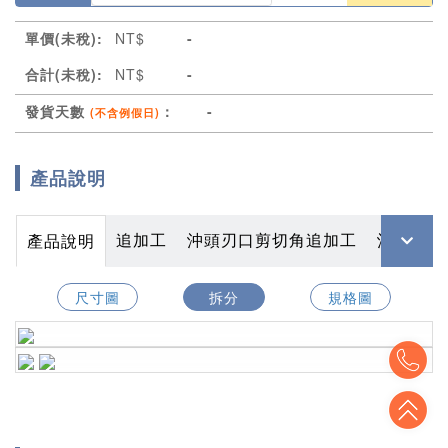
單價(未稅):
NT$
-
合計(未稅):
NT$
-
發貨天數
：
-
(不含例假日)
產品說明
追加工
沖頭刃口剪切角追加工
沖頭．下
產品說明
尺寸圖
拆分
規格圖
To
To