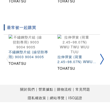
TOHATSU
TOHATSU
沖頭
最常被一起購買
不鏽鋼墊片組 (線切割專
圓
用) 9003 9004 9005
拉伸彈簧 (荷重
(
2.45~98.07N) WWU
S
TOHATSU
T
TWU WUU TUU
TOHATSU
關於我們
營業據點
購物流程
常見問題
隱私權政策
網站導覽
ISO認證