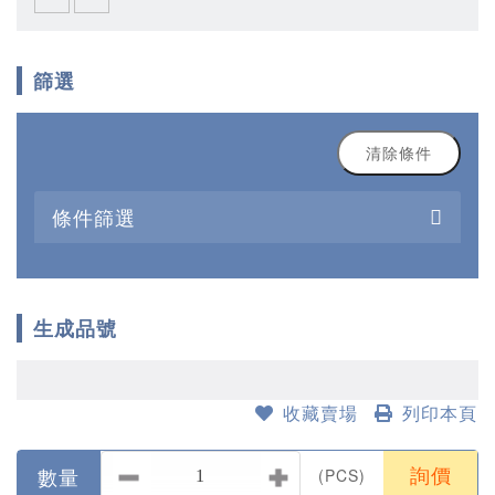
篩選
清除條件
條件篩選
生成品號
收藏賣場
列印本頁
數量
(PCS)
詢價