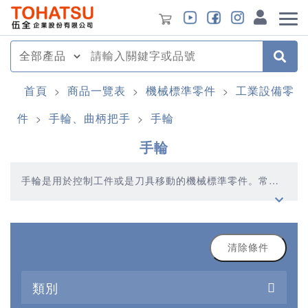
首頁
商品一覽表
機械標準零件
工業設備零
>
>
>
件
手輪、曲柄把手
手輪
>
>
手輪
手輪是用於控制工件或是刀具移動的機械標準零件。常見
於工具機、龍門加工等數控設備。
清除條件
類別