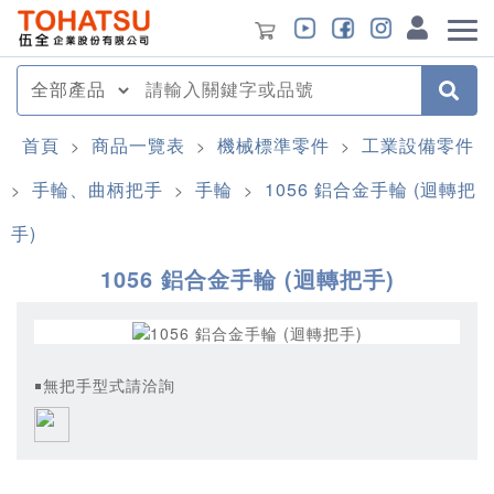
首頁
商品一覽表
機械標準零件
工業設備零件
>
>
>
手輪、曲柄把手
手輪
1056 鋁合金手輪 (迴轉把
>
>
>
手)
1056 鋁合金手輪 (迴轉把手)
￭無把手型式請洽詢