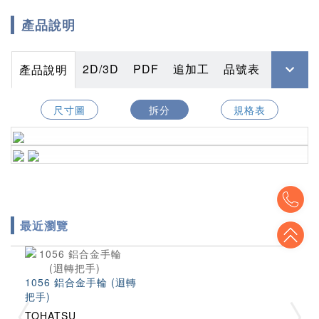
產品說明
2D/3D
PDF
追加工
品號表
產品說明
尺寸圖
拆分
規格表
To
最近瀏覽
To
1056 鋁合金手輪 (迴轉
把手)
TOHATSU