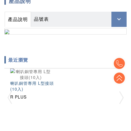
產品說明
品號表
產品說明
最近瀏覽
To
To
喇叭銅管專用 L型接頭
(10入)
R PLUS