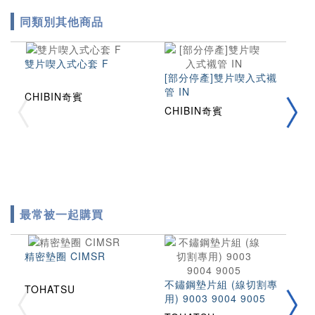
同類別其他商品
雙片喫入式心套 F
Y
[部分停產]雙片喫入式襯
管 IN
CHIBIN奇賓
C
CHIBIN奇賓
最常被一起購買
精密墊圈 CIMSR
不鏽鋼墊片組 (線切割專
TOHATSU
用) 9003 9004 9005
拉
2