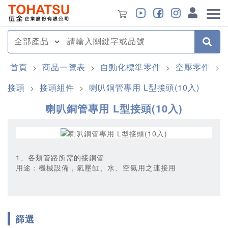
首頁
商品一覽表
自動化標準零件
空壓零件
>
>
>
>
接頭
接頭組件
喇叭銅管專用 L型接頭(10入)
>
>
喇叭銅管專用 L型接頭(10入)
1、各類管路所需的接銅管
用途：機械設備，氣壓缸、水、空氣用之連接用
篩選