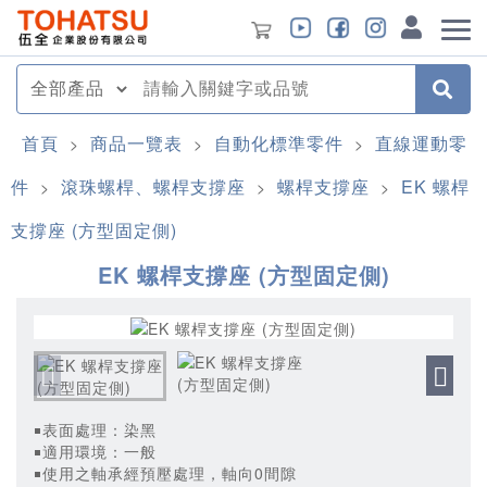
首頁
商品一覽表
自動化標準零件
直線運動零
>
>
>
件
滾珠螺桿、螺桿支撐座
螺桿支撐座
EK 螺桿
>
>
>
支撐座 (方型固定側)
EK 螺桿支撐座 (方型固定側)
￭表面處理：染黑
￭適用環境：一般
￭使用之軸承經預壓處理，軸向0間隙