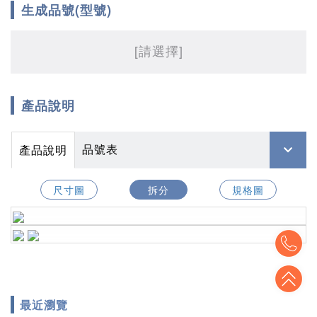
生成品號(型號)
[請選擇]
產品說明
品號表
產品說明
尺寸圖
拆分
規格圖
To
To
最近瀏覽