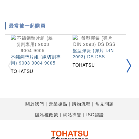
最常被一起購買
盤型彈簧 (彈片 DIN
不鏽鋼墊片組 (線切割專
2093) DS DSS
不
用) 9003 9004 9005
(
TOHATSU
S
TOHATSU
T
關於我們
營業據點
購物流程
常見問題
隱私權政策
網站導覽
ISO認證