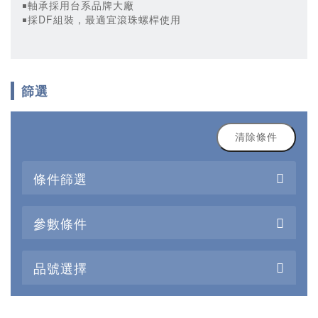
￭軸承採用台系品牌大廠
￭採DF組裝，最適宜滾珠螺桿使用
篩選
清除條件
條件篩選
參數條件
品號選擇