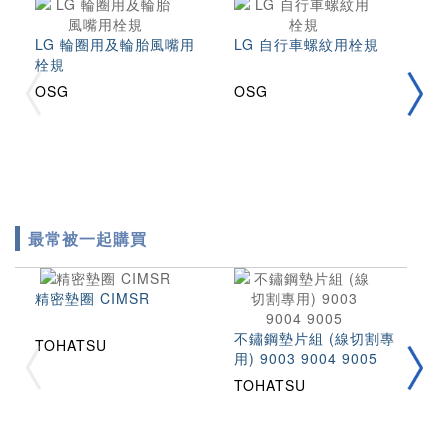
LG 輪圈用及輪胎風嘴用
LG 自行車螺紋用栓規
L
栓規
OSG
OSG
O
最常被一起購買
精密墊圈 CIMSR
不鏽鋼墊片組 (線切割專
TOHATSU
用) 9003 9004 9005
拉
2
TOHATSU
T
T