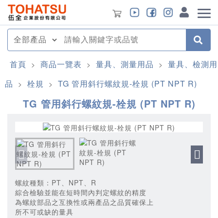
首頁
商品一覽表
量具、測量用品
量具、檢測用
>
>
>
品
栓規
TG 管用斜行螺紋規-栓規 (PT NPT R)
>
>
TG 管用斜行螺紋規-栓規 (PT NPT R)
螺紋種類：PT、NPT、R
綜合檢驗並能在短時間內判定螺紋的精度
為螺紋部品之互換性或兩產品之品質確保上
所不可或缺的量具