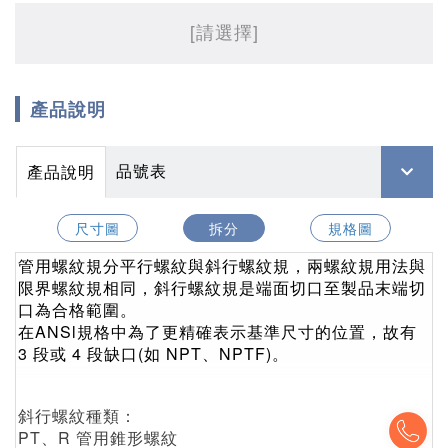
[請選擇]
產品說明
品號表
產品說明
尺寸圖
拆分
規格圖
管用螺紋規分平行螺紋與斜行螺紋規，兩螺紋規用法與
限界螺紋規相同，斜行螺紋規是端面切口至製品末端切
口為合格範圍。
在ANSl規格中為了更精確表示基準尺寸的位置，故有
3 段或 4 段缺口(如 NPT、NPTF)。
斜行螺紋種類：
To
PT、R 管用錐形螺紋