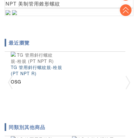
NPT 美制管用錐形螺紋
To
最近瀏覽
TG 管用斜行螺紋規-栓規
(PT NPT R)
OSG
同類別其他商品