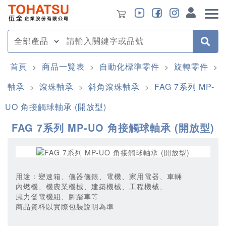
首頁
商品一覽表
自動化標準零件
旋轉零件
>
>
>
>
軸承
滾珠軸承
斜角滾珠軸承
FAG 7系列 MP-
>
>
>
UO 角接觸球軸承 (開放型)
FAG 7系列 MP-UO 角接觸球軸承 (開放型)
用途：變速箱、儀器儀錶、電機、家用電器、車輛
內燃機、機農業機械、建築機械、工程機械、
風力發電機組、腳踏車等
商品資料以實際包裝說明為準