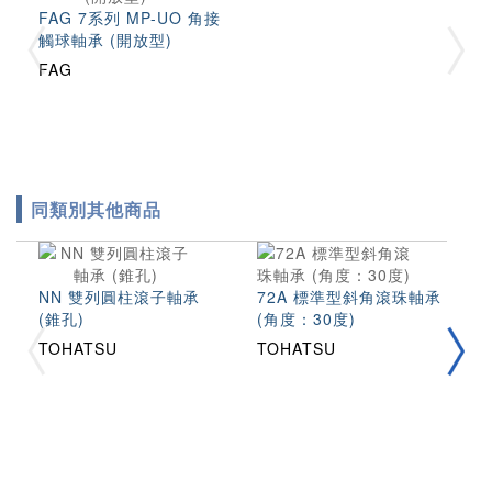
FAG 7系列 MP-UO 角接
觸球軸承 (開放型)
FAG
同類別其他商品
NN 雙列圓柱滾子軸承
72A 標準型斜角滾珠軸承
7
(錐孔)
(角度：30度)
(
TOHATSU
TOHATSU
T