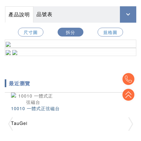
品號表
產品說明
尺寸圖
拆分
規格圖
To
最近瀏覽
To
10010 一體式正弦磁台
TauGei