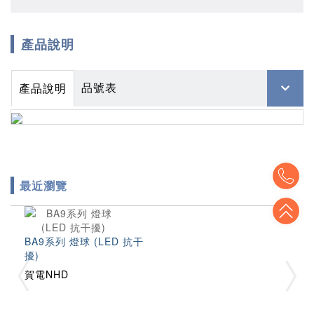
產品說明
品號表
產品說明
To
最近瀏覽
To
BA9系列 燈球 (LED 抗干
擾)
賀電NHD