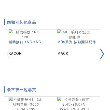
同類別其他商品
輔助接點 1NO 1NC
MB5系列 按鈕開關配件
M
KACON
MACK
M
最常被一起購買