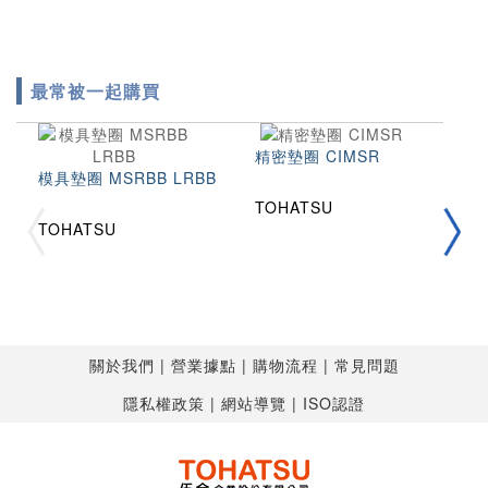
最常被一起購買
精密墊圈 CIMSR
模具墊圈 MSRBB LRBB
TOHATSU
拉
TOHATSU
2
T
T
關於我們
營業據點
購物流程
常見問題
隱私權政策
網站導覽
ISO認證