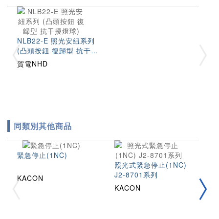
NLB22-E 照光安紐系列
(凸頭按鈕 復歸型 抗干擾
燈球)
賀電NHD
同類別其他商品
緊急停止(1NC)
照光式緊急停止(1NC)
J2-8701系列
照
KACON
J
KACON
K