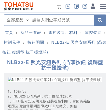
首頁
商品一覽表
電控裝置、材料
電控裝置
>
>
>
>
控制元件
按鈕開關
NLB22-E 照光安紐系列 (凸頭
>
>
按鈕 復歸型 抗干擾燈球)
NLB22-E 照光安紐系列 (凸頭按鈕 復歸型
抗干擾燈球)
1、10個/盒
2、NLB22-E-N系列：抗干擾燈球(20V)
3、LED指示燈及照光按鈕裝在控制盤，會因為殘餘
電壓及回溯電壓問題導致LED燈微亮。如使