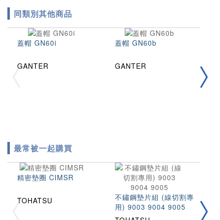
同類別其他商品
蓋帽 GN60i
蓋帽 GN60b
端
GANTER
GANTER
H
最常被一起購買
精密墊圈 CIMSR
不鏽鋼墊片組 (線切割專
TOHATSU
用) 9003 9004 9005
拉
2