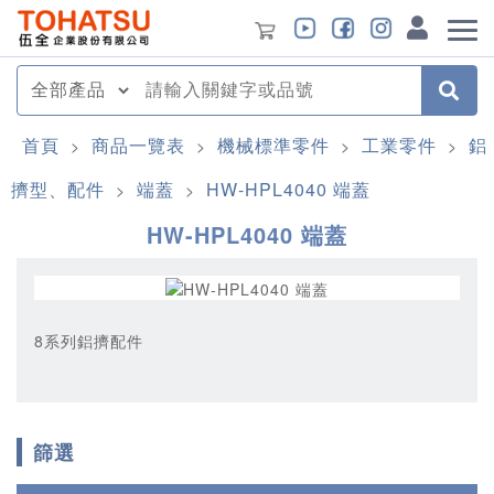
首頁
商品一覽表
機械標準零件
工業零件
鋁
>
>
>
>
擠型、配件
端蓋
HW-HPL4040 端蓋
>
>
HW-HPL4040 端蓋
8系列鋁擠配件
篩選