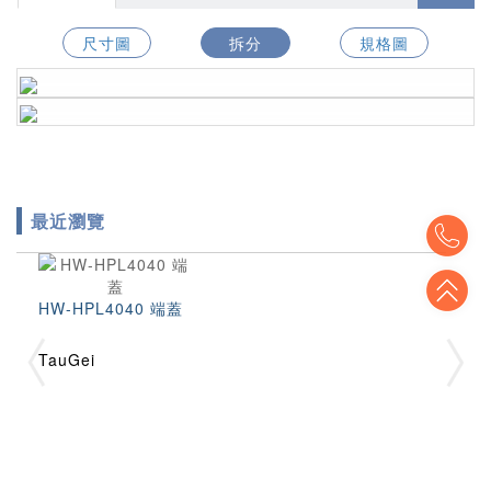
尺寸圖
拆分
規格圖
最近瀏覽
To
To
HW-HPL4040 端蓋
TauGei