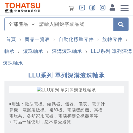
首頁
商品一覽表
自動化標準零件
旋轉零件
>
>
>
>
軸承
滾珠軸承
深溝滾珠軸承
LLU系列 單列深溝
>
>
>
滾珠軸承
LLU系列 單列深溝滾珠軸承
￭用途：微型電機、編碼器、儀器、儀表、電子計
算機、電腦製版機、複印機、電腦縫紉機、高檔
電玩具、各類家用電器，電腦和辦公機器等等
※ 商品一經使用，恕不接受退貨