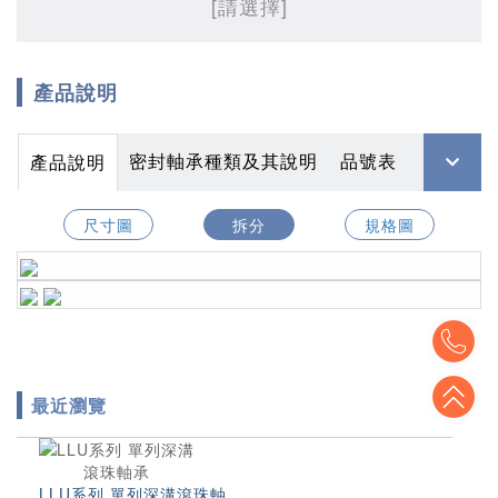
[請選擇]
產品說明
密封軸承種類及其說明
品號表
產品說明
尺寸圖
拆分
規格圖
To
To
最近瀏覽
LLU系列 單列深溝滾珠軸