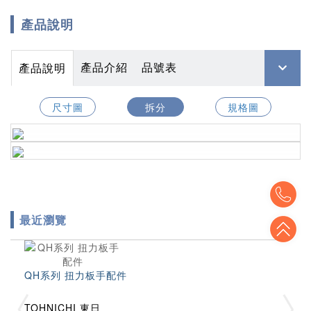
產品說明
產品介紹
品號表
產品說明
尺寸圖
拆分
規格圖
To
最近瀏覽
To
QH系列 扭力板手配件
TOHNICHI 東日