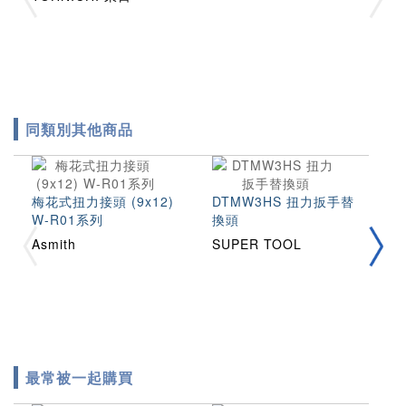
同類別其他商品
梅花式扭力接頭 (9x12)
DTMW3HS 扭力扳手替
D
W-R01系列
換頭
換
Asmith
SUPER TOOL
S
最常被一起購買