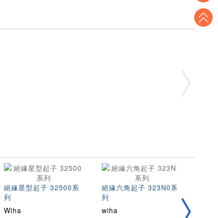
T
絕緣星型起子 32500系
絕緣六角起子 323N0系
薄型
列
列
2831
Wiha
wiha
wiha