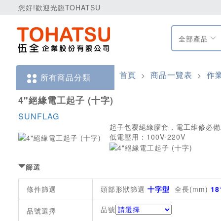
您好!歡迎光臨TOHATSU
全部產品
首頁
商品一覽表
作
>
>
所有商品分類
4"絕緣電工起子 (十字)
SUNFLAG
起子包覆絕緣膠套，電工維修必備
低電壓用：100V-220V
篩選
條件篩選
頭部形狀篩選
十字型
全長(mm)
18
品號
品號選擇