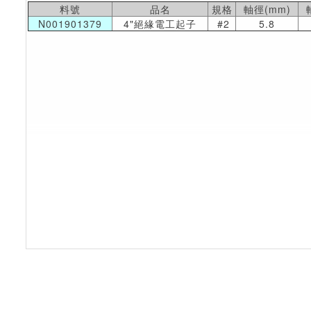
料號
品名
規格
軸徑(mm)
N001901379
4"絕緣電工起子
#2
5.8