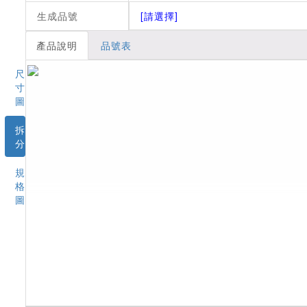
生成品號
[請選擇]
產品說明
品號表
尺
寸
圖
拆
分
規
格
圖