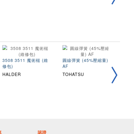
3508 3511 魔術槌 (維
圓線彈簧 (45%壓縮量)
不銹
修包)
AF
縮量)
HALDER
TOHATSU
TOH
流
認證