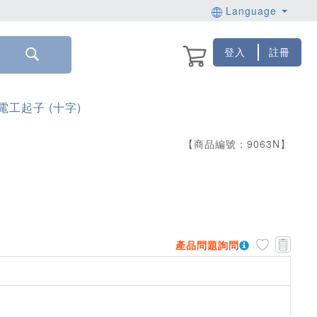
Language
登入
註冊
電工起子 (十字)
【商品編號：
9063
N
】
產品問題詢問