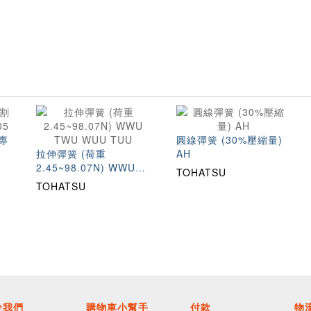
專
圓線彈簧 (30%壓縮量)
拉伸彈簧 (荷重
AH
2.45~98.07N) WWU
TOHATSU
TWU WUU TUU
TOHATSU
於我們
購物車小幫手
付款
物