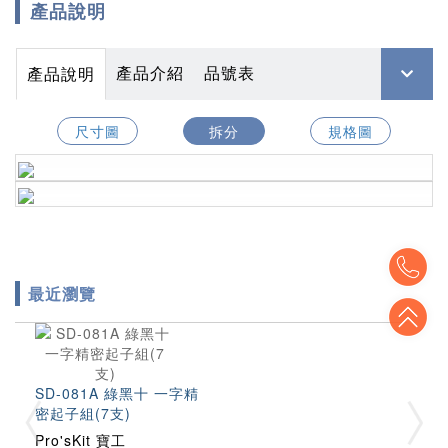
產品說明
產品介紹
品號表
產品說明
尺寸圖
拆分
規格圖
To
最近瀏覽
To
SD-081A 綠黑十 一字精
密起子組(7支)
Pro'sKit 寶工