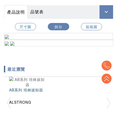
品號表
產品說明
尺寸圖
拆分
規格圖
To
最近瀏覽
To
AB系列 培林拔卸器
ALSTRONG