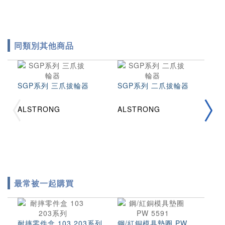
同類別其他商品
SGP系列 三爪拔輪器
SGP系列 二爪拔輪器
G
拔
ALSTRONG
ALSTRONG
A
最常被一起購買
耐摔零件盒 103 203系列
鋼/紅銅模具墊圈 PW
精