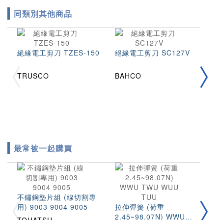
同類別其他商品
絕緣電工剪刀 TZES-150
絕緣電工剪刀 SC127V
多
TRUSCO
BAHCO
M
最常被一起購買
不鏽鋼墊片組 (線切割專
圓
用) 9003 9004 9005
拉伸彈簧 (荷重
(
2.45~98.07N) WWU
S