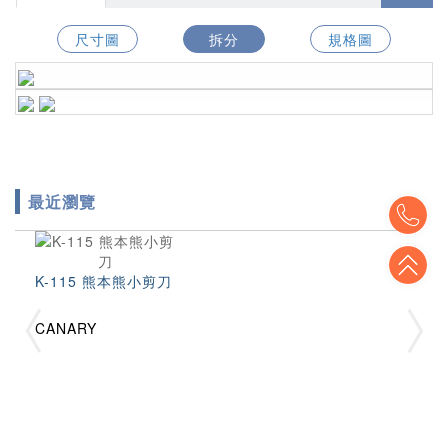
尺寸圖
拆分
規格圖
最近瀏覽
To
To
K-115 熊本熊小剪刀
CANARY