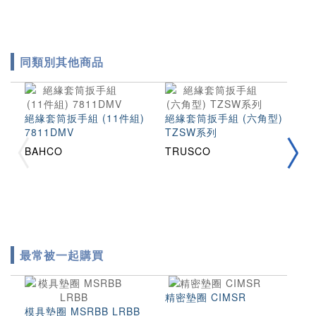
同類別其他商品
絕緣套筒扳手組 (11件組)
絕緣套筒扳手組 (六角型)
絕
7811DMV
TZSW系列
Z
BAHCO
TRUSCO
T
最常被一起購買
精密墊圈 CIMSR
模具墊圈 MSRBB LRBB