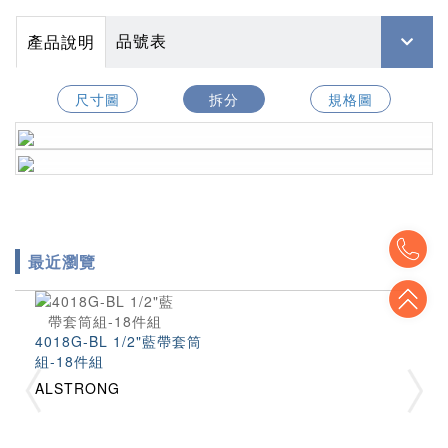
品號表
產品說明
尺寸圖
拆分
規格圖
To
最近瀏覽
To
4018G-BL 1/2"藍帶套筒
組-18件組
ALSTRONG