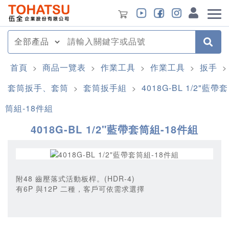
首頁
商品一覽表
作業工具
作業工具
扳手
>
>
>
>
>
套筒扳手、套筒
套筒扳手組
4018G-BL 1/2"藍帶套
>
>
筒組-18件組
4018G-BL 1/2"藍帶套筒組-18件組
附48 齒壓落式活動板桿。(HDR-4)
有6P 與12P 二種，客戶可依需求選擇