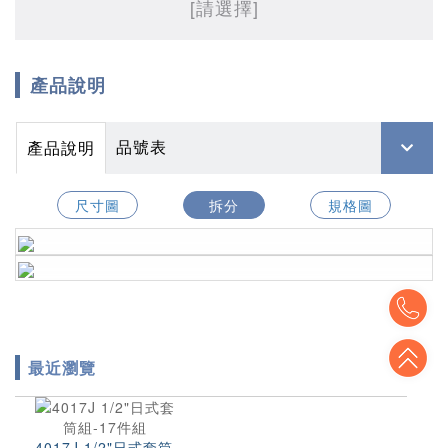
[請選擇]
產品說明
品號表
產品說明
尺寸圖
拆分
規格圖
To
To
最近瀏覽
4017J 1/2"日式套筒