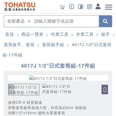
首頁
商品一覽表
作業工具
作業工具
扳手
>
>
>
>
>
套筒扳手、套筒
套筒扳手組
4017J 1/2"日式套筒
>
>
組-17件組
4017J 1/2"日式套筒組-17件組
採用CR-V 材質製成
所附套筒板桿為強力型，外徑為22mm 加粗款
內附1/2"x16mm 磁性火星塞套筒