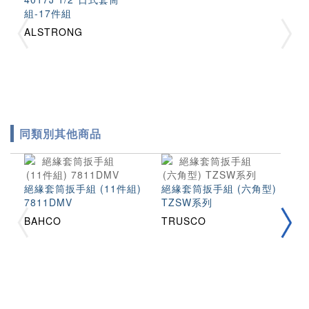
組-17件組
ALSTRONG
同類別其他商品
絕緣套筒扳手組 (11件組)
絕緣套筒扳手組 (六角型)
絕
7811DMV
TZSW系列
Z
BAHCO
TRUSCO
T