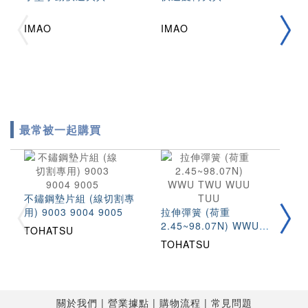
Q
IMAO
IMAO
I
最常被一起購買
不鏽鋼墊片組 (線切割專
圓
用) 9003 9004 9005
拉伸彈簧 (荷重
(
2.45~98.07N) WWU
S
TOHATSU
T
TWU WUU TUU
TOHATSU
關於我們
營業據點
購物流程
常見問題