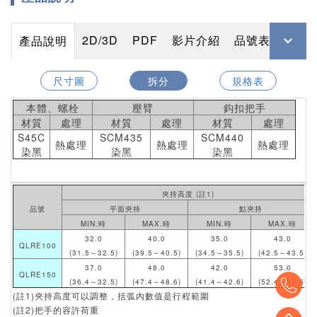
2D/3D
PDF
影片介紹
品號表
產品說明
尺寸圖
拆分
規格表
本體、螺栓
壓臂
鈎扣把手
材質
處理
材質
處理
材質
處理
S45C
SCM435
SCM440
熱處理
熱處理
熱處理
染黑
染黑
染黑
夾持高度 (註1)
品號
平面夾持
點夾持
MIN.時
MAX.時
MIN.時
MAX.時
32.0
40.0
35.0
43.0
QLRE100
(31.5～32.5)
(39.5～40.5)
(34.5～35.5)
(42.5～43.5)
37.0
48.0
42.0
53.0
QLRE150
To
(36.4～32.5)
(47.4～48.6)
(41.4～42.6)
(52.4～53.6)
(註1)夾持高度可以調整，括弧內數值是行程範圍
(註2)把手的容許荷重
To