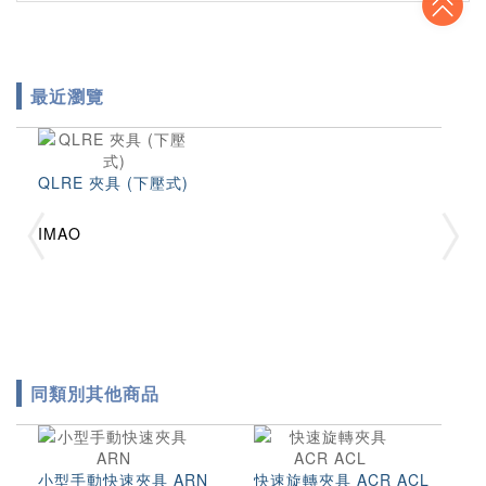
最近瀏覽
QLRE 夾具 (下壓式)
IMAO
同類別其他商品
小型手動快速夾具 ARN
快速旋轉夾具 ACR ACL
螺