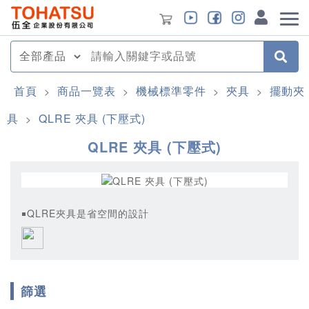
首頁
商品一覽表
機械標準零件
夾具
擺動夾
>
>
>
>
具
QLRE 夾具 (下壓式)
>
QLRE 夾具 (下壓式)
￭QLRE夾具是省空間的設計
篩選