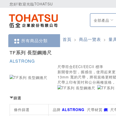
您好!歡迎光臨TOHATSU
全部產品
首頁
商品一覽表
量
>
>
所有商品分類
TF系列 長型鋼捲尺
ALSTRONG
尺帶符合EECI/EECII 標準
新開發外型，握感佳，使用起來更
13mm 寬的尺帶，辨視規格更輕
尺帶上印有英吋和公分兩種規格，
篩選
條件篩選
品牌
ALSTRONG
尺帶材質
鋼
尺