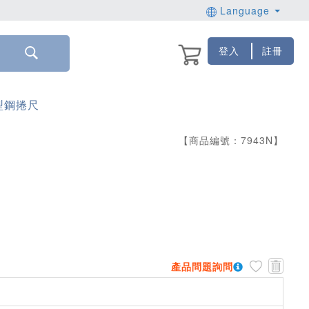
Language
登入
註冊
型鋼捲尺
【商品編號：
7943
N
】
產品問題詢問