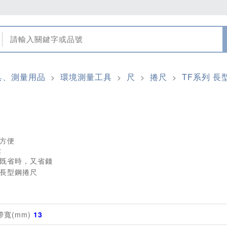
具、測量用品
環境測量工具
尺
捲尺
TF系列 長
>
>
>
>
方便
鬆
既省時，又省錢
帶寬(mm)
13