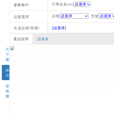
尺帶全長(m)
參數條件
品號
型號
品號選擇
生成品號(型號)
[請選擇]
產品說明
品號表
尺
寸
圖
拆
分
規
格
圖