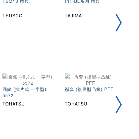
TSM13 捲尺
PIT-BL系列 捲尺
TSM
TRUSCO
TAJIMA
TRU
圓鎖 (擋片式 一字型)
襯套 (複層型凸緣) PFF
105
5572
TOHATSU
TOHATSU
TOH