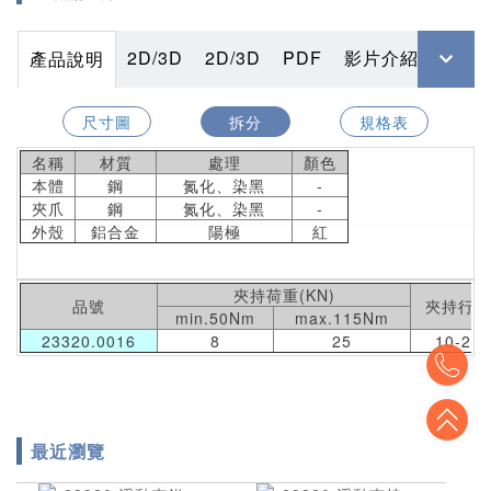
2D/3D
2D/3D
PDF
影片介紹
配件
產品說明
尺寸圖
拆分
規格表
名稱
材質
處理
顏色
本體
鋼
氮化、染黑
-
夾爪
鋼
氮化、染黑
-
外殼
鋁合金
陽極
紅
夾持荷重(KN)
品號
夾持行程
min.50Nm
max.115Nm
23320.0016
8
25
10-25
To
To
最近瀏覽