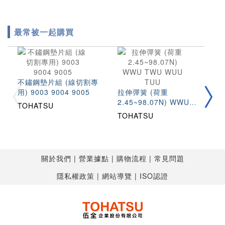
最常被一起購買
不鏽鋼墊片組 (線切割專
圓
用) 9003 9004 9005
拉伸彈簧 (荷重
(
2.45~98.07N) WWU
S
TOHATSU
T
TWU WUU TUU
TOHATSU
關於我們
營業據點
購物流程
常見問題
隱私權政策
網站導覽
ISO認證