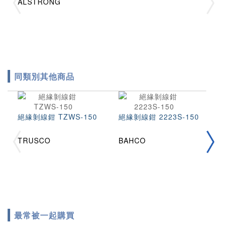
ALSTRONG
同類別其他商品
絕緣剝線鉗 TZWS-150
絕緣剝線鉗 2223S-150
絕
TRUSCO
BAHCO
K
最常被一起購買