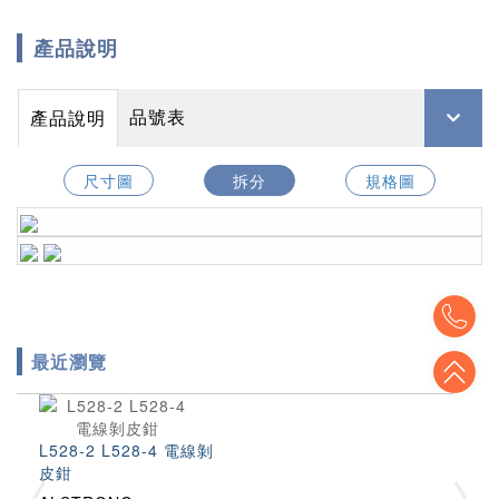
產品說明
品號表
產品說明
尺寸圖
拆分
規格圖
To
最近瀏覽
To
L528-2 L528-4 電線剝
皮鉗