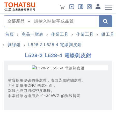
首頁
商品一覽表
作業工具
作業工具
鉗工具
>
>
>
>
剝線鉗
L528-2 L528-4 電線剝皮鉗
>
>
L528-2 L528-4 電線剝皮鉗
材質採用硬碳鋼熱處理，表面染黑防鏽處理。
刀刃部份用CNC 機處生產，
剝線孔與刀刃精密度準確。
非常精確地適用於10~30AWG 的剝線範圍