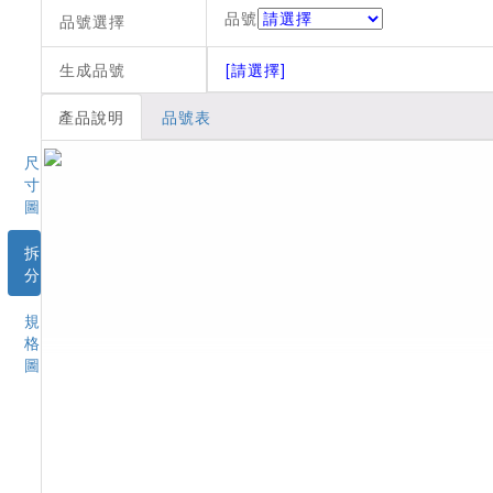
品號
品號選擇
生成品號
[請選擇]
產品說明
品號表
尺
寸
圖
拆
分
規
格
圖