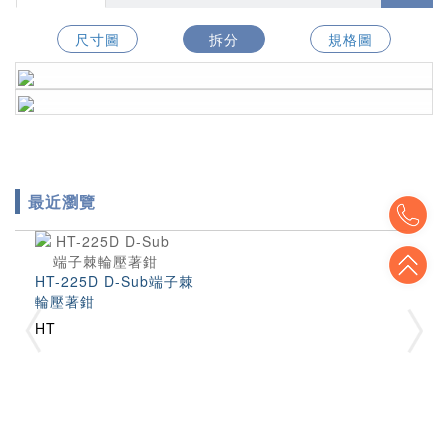
尺寸圖
拆分
規格圖
最近瀏覽
To
To
HT-225D D-Sub端子棘
輪壓著鉗
HT