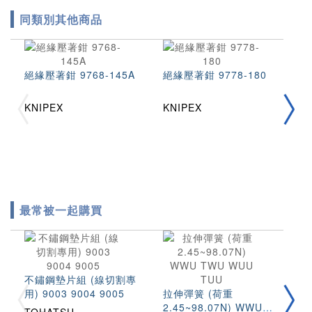
同類別其他商品
絕緣壓著鉗 9768-145A
絕緣壓著鉗 9778-180
絕
1
KNIPEX
KNIPEX
M
最常被一起購買
不鏽鋼墊片組 (線切割專
圓
用) 9003 9004 9005
拉伸彈簧 (荷重
(
2.45~98.07N) WWU
S