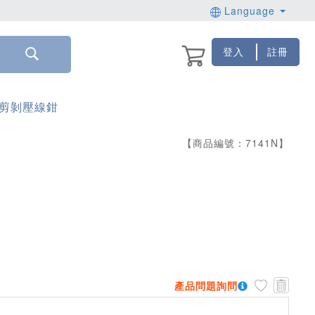
Language
登入
註冊
合1剪剝壓線鉗
【商品編號：
7141
N
】
產品問題詢問