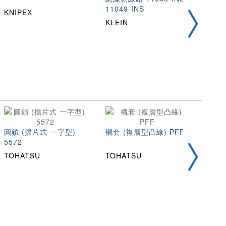
11049-INS
M60
KNIPEX
KLEIN
MAR
圓鎖 (擋片式 一字型)
襯套 (複層型凸緣) PFF
105
5572
TOHATSU
TOHATSU
TOH