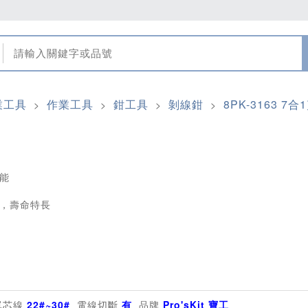
業工具
作業工具
鉗工具
剝線鉗
8PK-3163 7
>
>
>
>
能
，壽命特長
單芯線
22#~30#
電線切斷
有
品牌
Pro'sKit 寶工