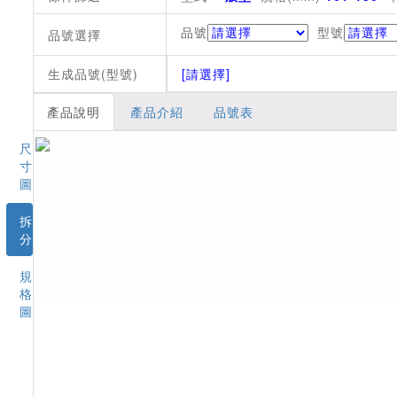
品號
型號
品號選擇
生成品號(型號)
[請選擇]
產品說明
產品介紹
品號表
尺
寸
圖
拆
分
規
格
圖