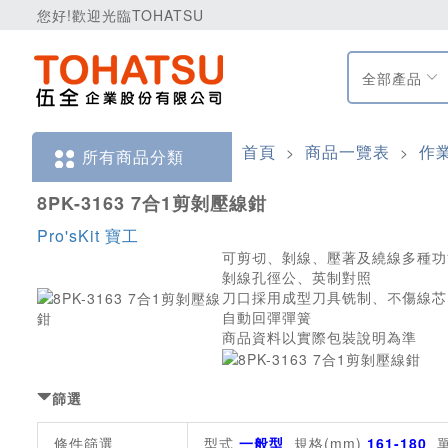
您好!歡迎光臨TOHATSU
全部產品
首頁
商品一覽表
作
>
>
所有商品分類
8PK-3163 7合1剪剝壓線鉗
Pro'sKit 寶工
可剪切、剝線、壓著及繞線多種功
剝線孔徑公、英制對照
刀口採用成型刀具铣制、不傷線芯
自動回彈彈簧
商品資料以實際包裝說明為準
篩選
條件篩選
型式
一般型
規格(mm)
161-180