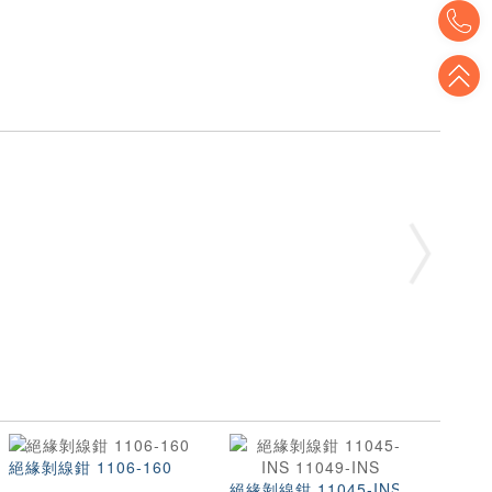
T
T
絕緣剝線鉗 1106-160
絕緣剝線鉗 11045-INS
多功能