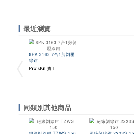
最近瀏覽
8PK-3163 7合1剪剝壓
線鉗
Pro'sKit 寶工
同類別其他商品
絕緣剝線鉗 TZWS-150
絕緣剝線鉗 2223S-15