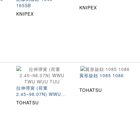
165SB
KNIPEX
KNIPEX
翼形旋鈕 1085 1086
拉伸彈簧 (荷重
TOHATSU
2.45~98.07N) WWU
TWU WUU TUU
TOHATSU