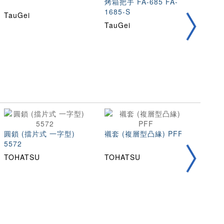
烤箱把手 FA-685 FA-
1685-S
TauGei
TauG
TauGei
圓鎖 (擋片式 一字型)
襯套 (複層型凸緣) PFF
105
5572
TOHATSU
TOHATSU
TOH