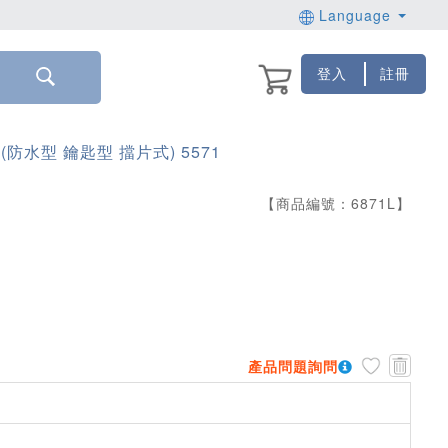
Language
登入
註冊
(防水型 鑰匙型 擋片式) 5571
【商品編號：
6871
L
】
產品問題詢問