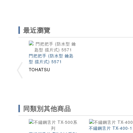
最近瀏覽
門把把手 (防水型 鑰匙
型 擋片式) 5571
TOHATSU
同類別其他商品
不鏽鋼舌片 TX-400-1