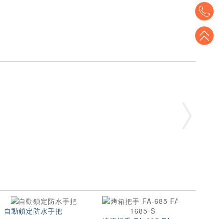
T
T
自動鎖定防水手把
C-1