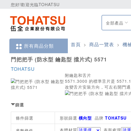
您好!歡迎光臨TOHATSU
全部產品
首頁
商品一覽表
機
>
>
所有商品分類
門把把手 (防水型 鑰匙型 擋片式) 5571
TOHATSU
附鑰匙和舌片
5571.3000 的標準舌片是 5571.1
改變舌片安裝方向，可左右開門通
篩選
條件篩選
形狀篩選
橫向型
品牌
TOHATSU
本體材質
表面處理
參數條件