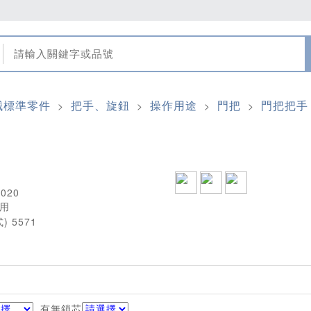
械標準零件
把手、旋鈕
操作用途
門把
門把把手 
>
>
>
>
020
用
有無鎖芯