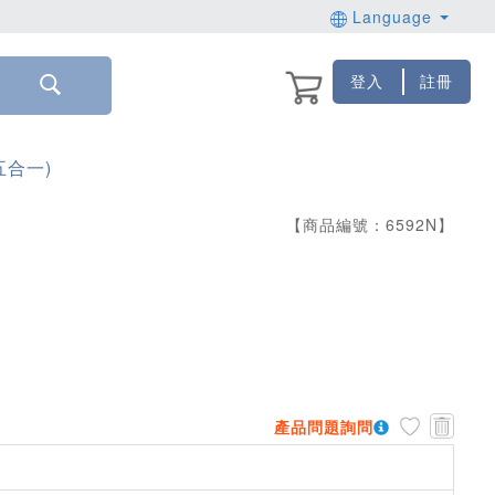
Language
登入
註冊
五合一)
【商品編號：
6592
N
】
產品問題詢問