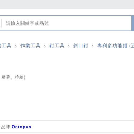
業工具
作業工具
鉗工具
斜口鉗
專利多功能鉗 (
>
>
>
>
、壓著、拉線)
品牌
Octopus