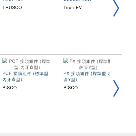
KNI
TRUSCO
Tech-EV
PCF 接頭組件 (標準型
PX 接頭組件 (標準型 歧
圓線彈
內牙直型)
管Y型)
AH
PISCO
PISCO
TOH