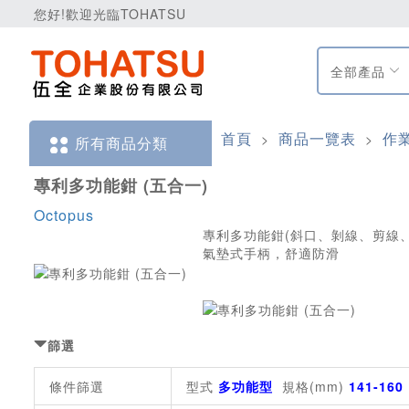
您好!歡迎光臨TOHATSU
全部產品
首頁
商品一覽表
作
>
>
所有商品分類
專利多功能鉗 (五合一)
Octopus
專利多功能鉗(斜口、剝線、剪線
氣墊式手柄，舒適防滑
篩選
條件篩選
型式
多功能型
規格(mm)
141-160