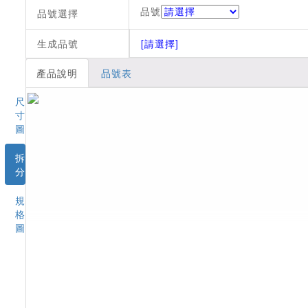
品號
品號選擇
生成品號
[請選擇]
產品說明
品號表
尺
寸
圖
拆
分
規
格
圖