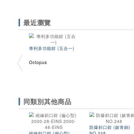
最近瀏覽
專利多功能鉗 (五合一)
Octopus
同類別其他商品
防爆斜口鉗 (鈹青銅)
絕緣斜口鉗 (偏心型)
NO.248