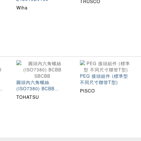
TRUSCO
Wiha
PEG 接頭組件 (標準型
圓頭內六角螺絲
不同尺寸聯管T型)
(ISO7380) BCBB
PISCO
SBCBB
TOHATSU