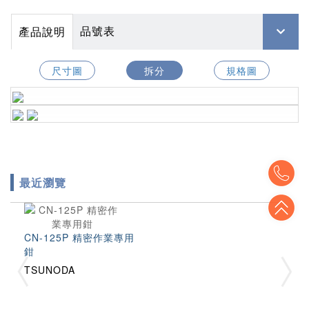
品號表
產品說明
尺寸圖
拆分
規格圖
To
最近瀏覽
To
CN-125P 精密作業專用
鉗
TSUNODA