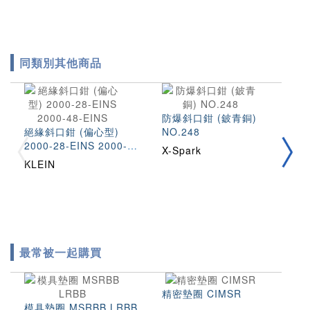
同類別其他商品
防爆斜口鉗 (鈹青銅)
絕
絕緣斜口鉗 (偏心型)
NO.248
Z
2000-28-EINS 2000-
X-Spark
W
48-EINS
KLEIN
最常被一起購買
精密墊圈 CIMSR
模具墊圈 MSRBB LRBB