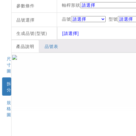
軸桿形狀
參數條件
品號
型號
品號選擇
生成品號(型號)
[請選擇]
產品說明
品號表
尺
寸
圖
拆
分
規
格
圖