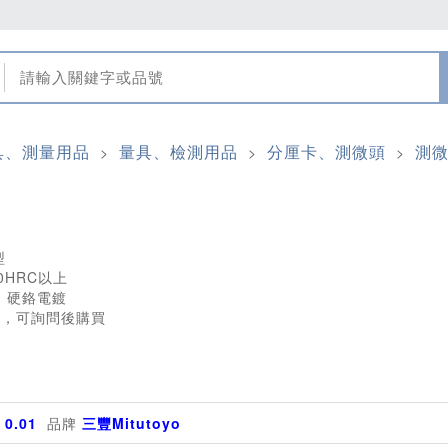
具、測量用品
量具、檢測用品
分厘卡、測微頭
測
>
>
>
型
0HRC以上
：硬鉻電鍍
定，可詢問後購買
)
0.01
品牌
三豐Mitutoyo