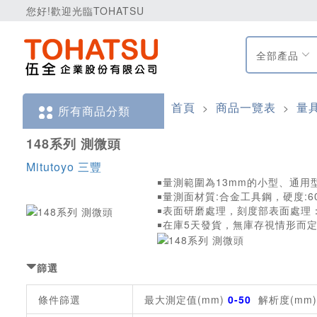
您好!歡迎光臨TOHATSU
全部產品
首頁
商品一覽表
量
>
>
所有商品分類
148系列 測微頭
Mitutoyo 三豐
￭量測範圍為13mm的小型、通用
￭量測面材質:合金工具鋼，硬度:6
￭表面研磨處理，刻度部表面處理
￭在庫5天發貨，無庫存視情形而
篩選
條件篩選
最大測定值(mm)
0-50
解析度(mm