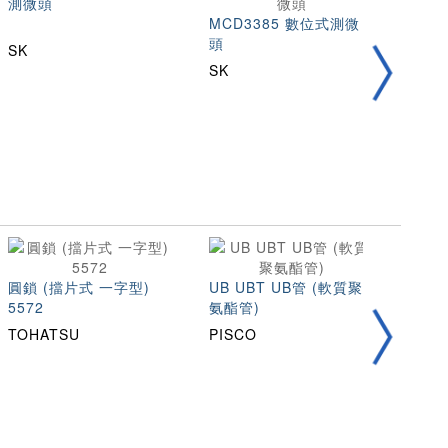
測微頭
MCD3385 數位式測微
14
頭
一回轉
SK
SK
Mitu
圓鎖 (擋片式 一字型)
UB UBT UB管 (軟質聚
扁線彈
5572
氨酯管)
量50
TOHATSU
PISCO
TOH