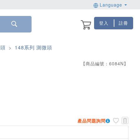
Language
登入
註冊
微頭
148系列 測微頭
>
【商品編號：
6084
N
】
產品問題詢問