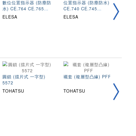
數位位置指示器 (防塵防
位置指示器 (防塵防水)
旋鈕
水) CE.764 CE.765
CE.740 CE.745
防水) 
CE.767
CE.746 CE.748
CE.5
ELESA
ELESA
ELE
圓鎖 (擋片式 一字型)
襯套 (複層型凸緣) PFF
105
5572
TOHATSU
TOHATSU
TOH