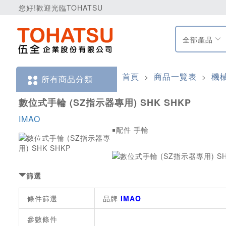
您好!歡迎光臨TOHATSU
全部產品
首頁
商品一覽表
機
>
>
所有商品分類
數位式手輪 (SZ指示器專用) SHK SHKP
IMAO
￭配件 手輪
篩選
條件篩選
品牌
IMAO
參數條件