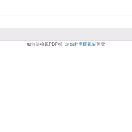
如無法檢視PDF檔, 請點此
另開視窗
預覽