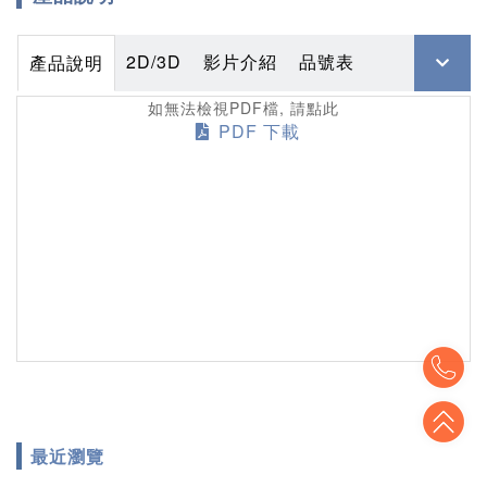
2D/3D
影片介紹
品號表
產品說明
如無法檢視PDF檔, 請點此
PDF 下載
To
To
最近瀏覽