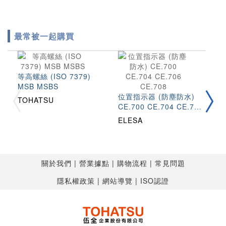
最常被一起購買
等高螺絲 (ISO 7379)
模
MSB MSBS
位置指示器 (防塵防水)
TOHATSU
T
CE.700 CE.704 CE.706
CE.708
ELESA
關於我們
營業據點
購物流程
常見問題
隱私權政策
網站導覽
ISO認證