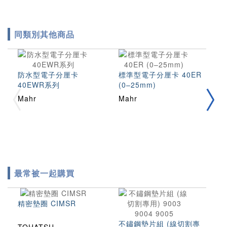
同類別其他商品
防水型電子分厘卡
標準型電子分厘卡 40ER
40EWR系列
(0–25mm)
2
分
Mahr
Mahr
M
最常被一起購買
精密墊圈 CIMSR
不鏽鋼墊片組 (線切割專