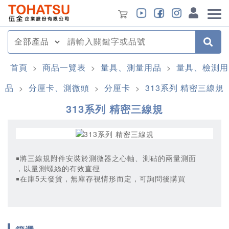
首頁
商品一覽表
量具、測量用品
量具、檢測用
>
>
>
品
分厘卡、測微頭
分厘卡
313系列 精密三線規
>
>
>
313系列 精密三線規
￭將三線規附件安裝於測微器之心軸、測砧的兩量測面
，以量測螺絲的有效直徑
￭在庫5天發貨，無庫存視情形而定，可詢問後購買