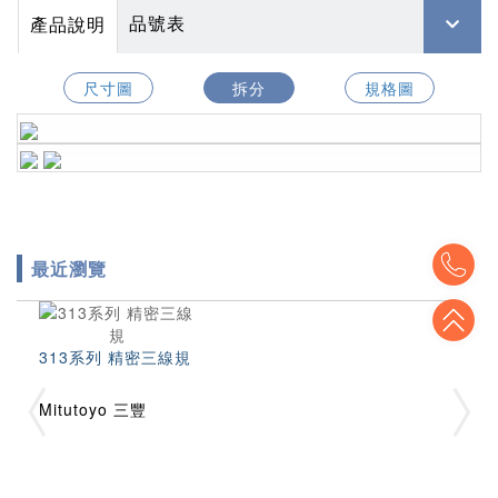
品號表
產品說明
尺寸圖
拆分
規格圖
To
最近瀏覽
To
313系列 精密三線規
Mitutoyo 三豐