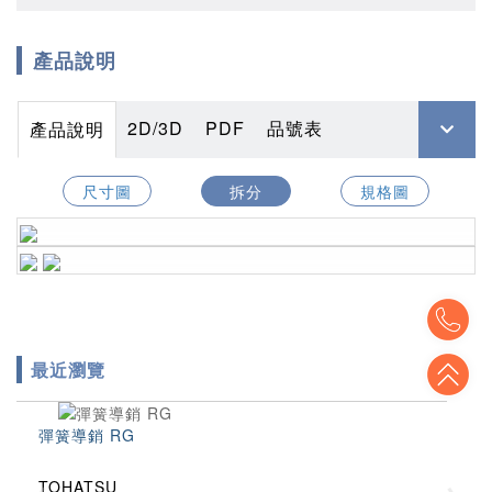
產品說明
2D/3D
PDF
品號表
產品說明
尺寸圖
拆分
規格圖
To
To
最近瀏覽
彈簧導銷 RG
TOHATSU