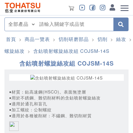
首頁
商品一覽表
切削研磨部品
切削
絲攻
>
>
>
>
>
螺旋絲攻
含鈷噴射螺旋絲攻組 COJSM-14S
>
含鈷噴射螺旋絲攻組 COJSM-14S
￭材質：鈷高速鋼(HSCO)。表面無塗層
￭用於不銹鋼、難切削材料的含鈷噴射螺旋絲攻
￭適用於通孔和盲孔
￭加工螺紋：公制螺紋
￭適用於各種被削材：不鏽鋼、難切削材質