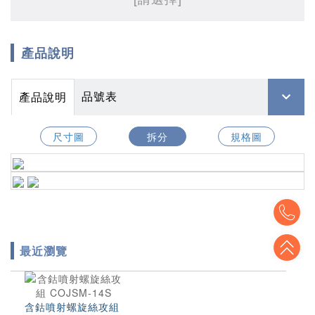
產品說明
品號表
產品說明
尺寸圖
拆分
規格圖
To
To
最近瀏覽
含鈷噴射螺旋絲攻組