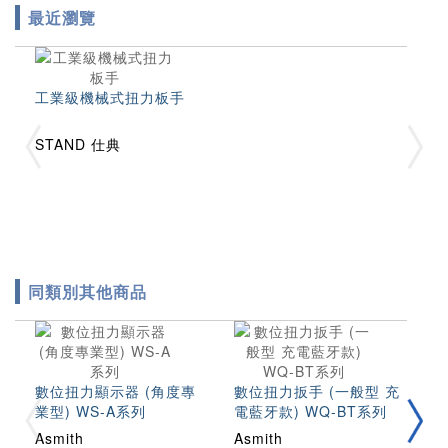
最近瀏覽
工業級機械式扭力板手
STAND 仕典
同類別其他商品
數位扭力顯示器 (角度專
數位扭力扳手 (一般型 充
數
業型) WS-A系列
電藍牙款) WQ-BT系列
頭
Asmith
Asmith
A