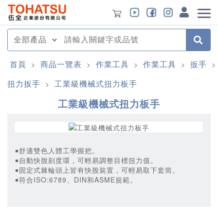
首頁
商品一覽表
作業工具
作業工具
扳手
>
>
>
>
>
扭力扳手
工業級機械式扭力板手
>
工業級機械式扭力板手
￭舒適雙色人體工學握把。
￭自動快脫刻度環，可輕易調整目標扭力值。
￭固定式棘輪頭上皆有快脫裝置，可輕易取下套筒。
￭符合ISO:6789、DIN和ASME規範。