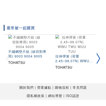
最常被一起購買
不鏽鋼墊片組 (線切割專
圓
用) 9003 9004 9005
拉伸彈簧 (荷重
(
2.45~98.07N) WWU
S
TOHATSU
T
TWU WUU TUU
TOHATSU
關於我們
營業據點
購物流程
常見問題
隱私權政策
網站導覽
ISO認證