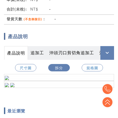
合計(未稅):
NT$
-
發貨天數
：
-
(不含例假日)
產品說明
追加工
沖頭刃口剪切角追加工
沖頭．下
產品說明
尺寸圖
拆分
規格圖
To
To
最近瀏覽