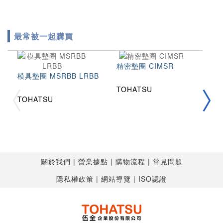
最常被一起購買
精密墊圈 CIMSR
模具墊圈 MSRBB LRBB
TOHATSU
拉
TOHATSU
2
T
T
關於我們
營業據點
購物流程
常見問題
隱私權政策
網站導覽
ISO認證