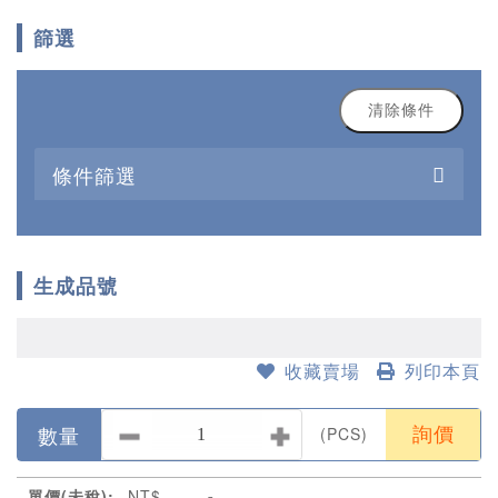
篩選
清除條件
條件篩選
生成品號
收藏賣場
列印本頁
數量
(PCS)
詢價
單價(未稅):
NT$
-