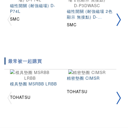
磁性開關 (耐強磁場) D-
P74L
磁性開關 (耐強磁場 2色
磁
顯示 無接點) D-
示
SMC
P3DWASC
D
SMC
S
最常被一起購買
精密墊圈 CIMSR
模具墊圈 MSRBB LRBB
TOHATSU
拉
TOHATSU
2
T
T