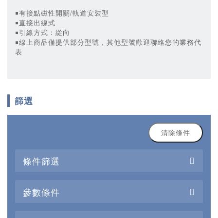
￭有接點磁性開關/軌道安裝型
￭直接出線式
￭引線方式：緃向
￭線上商品僅提供部分型號，其他型號歡迎聯絡您的業務代
表
篩選
清除條件
條件篩選
參數條件